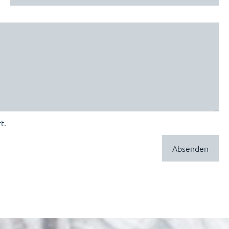
t.
Absenden