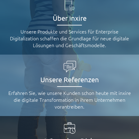
Über inxire
Unsere Produkte und Services für Enterprise
Digitalization schaffen die Grundlage für neue digitale
Lösungen und Geschäftsmodelle.
Unsere Referenzen
Erfahren Sie, wie unsere Kunden schon heute mit inxire
die digitale Transformation in ihrem Unternehmen
vorantreiben.